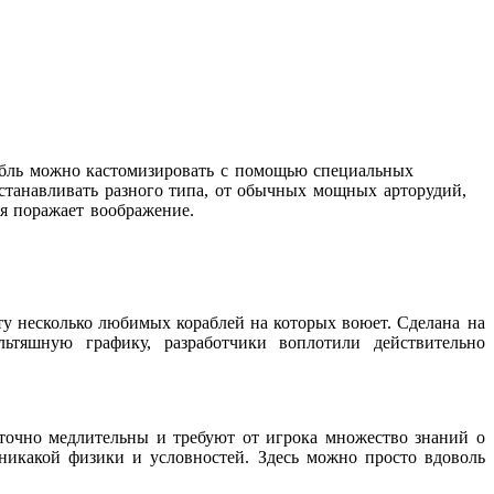
орабль можно кастомизировать с помощью специальных
устанавливать разного типа, от обычных мощных арторудий,
я поражает воображение.
рту несколько любимых кораблей на которых воюет.
Cделана на
льтяшную графику, разработчики воплотили действительно
аточно медлительны и требуют от игрока множество знаний о
 никакой физики и условностей. Здесь можно просто вдоволь