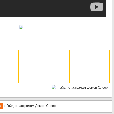
» Гайд по астралам Демон Слеер
р