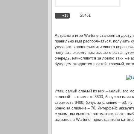
25461
+15
Астралы в игре Wartune становятся досту
правильно ими распоряжаться, получить 
улучшить характеристики своего персонаж
получать экземпляры высшего ранга путем 
очередь, начисляются за ловлю этих же ас
будущем ожидается шестой, красный, кот
Итак, самый слабый из них – белый, его м
зеленый – стоимость 3600, бонус за слияни
стоимость 8400, бонус за слияние – 50; н
бонус за слияние – 70. Интерфейс аккаун
с умом, вы сможете автоматизировать выб
астралов в Wartune, представителе катег