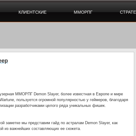
КЛИЕНТСКИЕ
ММОРПГ
СТРАТ
еер
узерная ММОРПГ Demon Slayer, более известная в Европе и мире
 Wartune, пользуется огромной популярностью у геймеров, благодаря
лизации разработчиками целого ряда уникальных фишек.
той заметке мы представим гайд по астралам Demon Slayer, как
ой из важнейших составляющих ее сюжета.