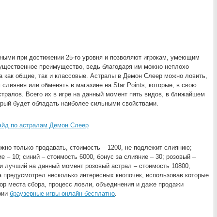
пными при достижении 25-го уровня и позволяют игрокам, умеющим
существенное преимущество, ведь благодаря им можно неплохо
а как общие, так и классовые. Астралы в Демон Слеер можно ловить,
слияния или обменять в магазине на Star Points, которые, в свою
тралов. Всего их в игре на данный момент пять видов, в ближайшем
орый будет обладать наиболее сильными свойствами.
ожно только продавать, стоимость – 1200, не подлежит слиянию;
е – 10; синий – стоимость 6000, бонус за слияние – 30; розовый –
у и лучший на данный момент розовый астрал – стоимость 10800,
та предусмотрел несколько интересных кнопочек, использовав которые
ор места сбора, процесс ловли, объединения и даже продажи
ории
браузерные игры онлайн бесплатно
.