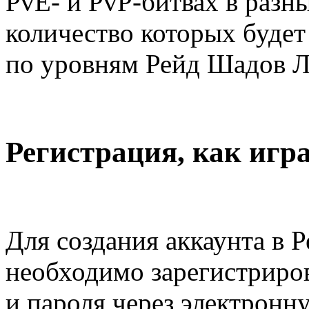
PvE- и PvP-битвах в разн
количество которых будет
по уровням Рейд Шадов Л
Регистрация, как игр
Для создания аккаунта в 
необходимо зарегистриров
и пароля через электронну