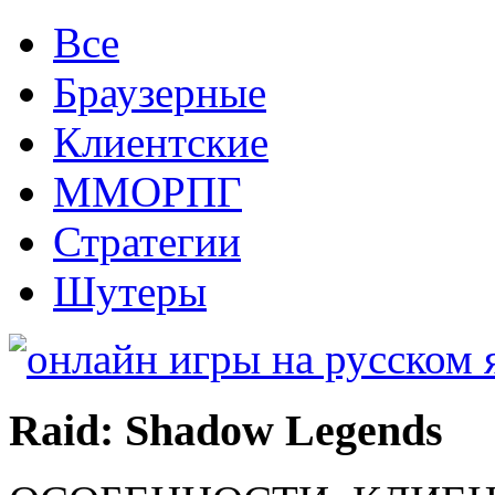
Все
Браузерные
Клиентские
ММОРПГ
Стратегии
Шутеры
Raid: Shadow Legends