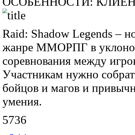
ОСОБЕННОСТИ:
КЛИЕН
Raid
:
Shadow
Legends
– н
жанре ММОРПГ в уклоном
соревнования между игр
Участникам нужно собрат
бойцов и магов и привычн
умения.
5736