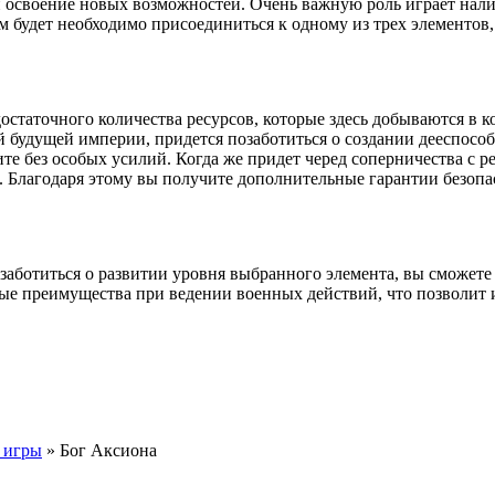
 и освоение новых возможностей. Очень важную роль играет нал
будет необходимо присоединиться к одному из трех элементов, 
 достаточного количества ресурсов, которые здесь добываются в
й будущей империи, придется позаботиться о создании дееспосо
ите без особых усилий. Когда же придет черед соперничества с 
 Благодаря этому вы получите дополнительные гарантии безопас
позаботиться о развитии уровня выбранного элемента, вы сможе
ые преимущества при ведении военных действий, что позволит и
 игры
» Бог Аксиона