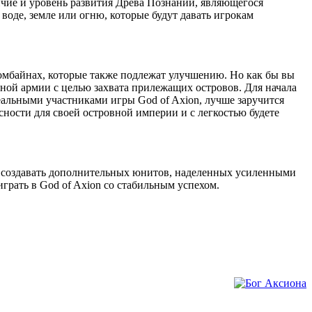
ичие и уровень развития Древа Познаний, являющегося
воде, земле или огню, которые будут давать игрокам
 комбайнах, которые также подлежат улучшению. Но как бы вы
бной армии с целью захвата прилежащих островов. Для начала
реальными участниками игры God of Axion, лучше заручится
ности для своей островной империи и с легкостью будете
те создавать дополнительных юнитов, наделенных усиленными
грать в God of Axion со стабильным успехом.