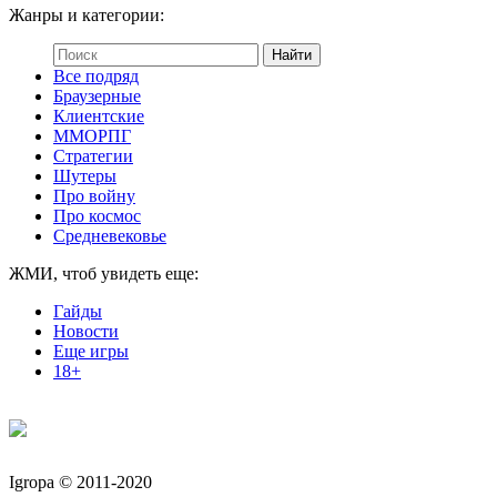
Жанры и категории:
Все подряд
Браузерные
Клиентские
ММОРПГ
Стратегии
Шутеры
Про войну
Про космос
Средневековье
ЖМИ, чтоб увидеть еще:
Гайды
Новости
Еще игры
18+
Igropa © 2011-2020