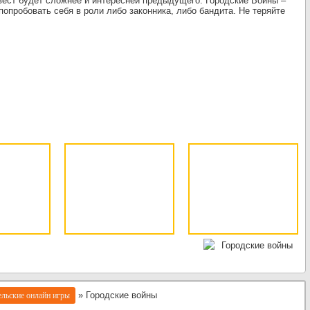
вест будет сложнее и интересней предыдущего. Городские Войны –
попробовать себя в роли либо законника, либо бандита. Не теряйте
» Городские войны
льские онлайн игры