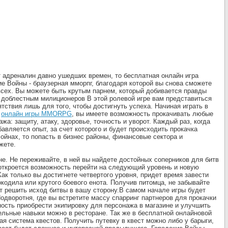
от адреналин давно ушедших времен, то бесплатная онлайн игра
е Войны - браузерная мморпг, благодаря которой вы снова сможете
 всех. Вы можете быть крутым парнем, который добивается правды
 доблестным милиционеров В этой ролевой игре вам представиться
тствия лишь для того, чтобы достигнуть успеха. Начиная играть в
у
онлайн игры MMORPG
, вы имеете возможность прокачивать любые
жа: защиту, атаку, здоровье, точность и уворот. Каждый раз, когда
авляется опыт, за счет которого и будет происходить прокачка
ойнах, то попасть в бизнес районы, финансовые сектора и
жете.
е. Не переживайте, в ней вы найдете достойных соперников для битв
 откроется возможность перейти на следующий уровень и новую
к только вы достигнете четвертого уровня, придет время завести
окодила или крутого боевого енота. Получив питомца, не забывайте
т решить исход битвы в вашу сторону.В самом начале игры будет
одворотня, где вы встретите массу спарринг партнеров для прокачки
ность приобрести экипировку для персонажа в магазине и улучшить
ельные навыки можно в ресторане. Так же в бесплатной онлайновой
ая система квестов. Получить путевку в квест можно либо у барыги,