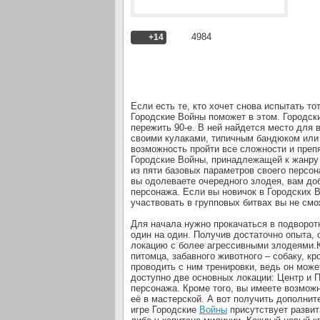
4984
+14
Если есть те, кто хочет снова испытать т
Городские Войны поможет в этом. Городски
пережить 90-е. В ней найдется место для
своими кулаками, типичным бандюком или
возможность пройти все сложности и препя
Городские Войны, принадлежащей к жанр
из пяти базовых параметров своего персона
вы одолеваете очередного злодея, вам доб
персонажа. Если вы новичок в Городских В
участвовать в групповых битвах вы не смо
Для начала нужно прокачаться в подворотн
один на один. Получив достаточно опыта,
локацию с более агрессивными злодеями.Ка
питомца, забавного животного – собаку, кр
проводить с ним тренировки, ведь он може
доступно две основных локации: Центр и П
персонажа. Кроме того, вы имеете возмож
её в мастерской. А вот получить дополнит
игре Городские
Войны
присутствует развит