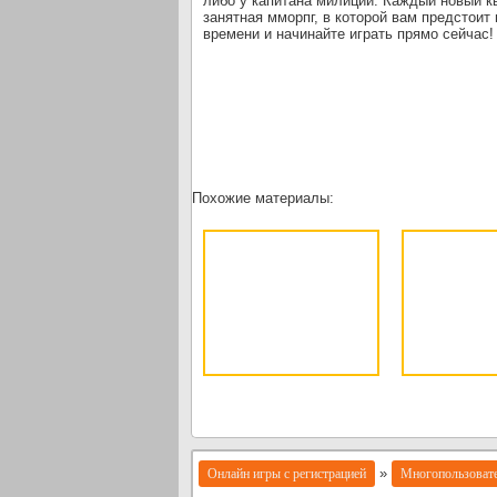
либо у капитана милиции. Каждый новый к
занятная мморпг, в которой вам предстоит 
времени и начинайте играть прямо сейчас!
Похожие материалы:
»
Онлайн игры с регистрацией
Многопользовате