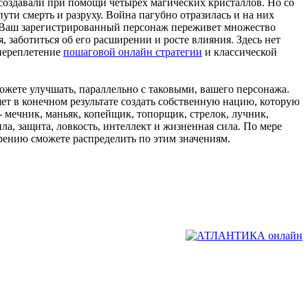
создавали при помощи четырех магических кристаллов. Но со
ути смерть и разруху. Война пагубно отразилась и на них
я. Ваш зарегистрированный персонаж переживет множество
 заботиться об его расширении и росте влияния. Здесь нет
 переплетение
пошаговой онлайн стратегии
и классической
жете улучшать, параллельно с таковыми, вашего персонажа.
ет в конечном результате создать собственную нацию, которую
- мечник, маньяк, копейщик, топорщик, стрелок, лучник,
ла, защита, ловкость, интеллект и жизненная сила. По мере
рению сможете распределить по этим значениям.