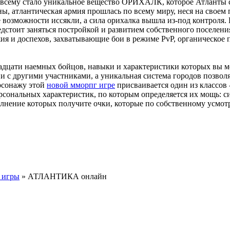
й всему стало уникальное вещество ОРИХАЛК, которое Атланты 
ы, атлантическая армия прошлась по всему миру, неся на своем п
е возможности иссякли, а сила орихалка вышла из-под контрол
стоит заняться постройкой и развитием собственного поселения,
ия и доспехов, захватывающие бои в режиме PvP, органическое
дцати наемных бойцов, навыки и характеристики которых вы мо
и с другими участниками, а уникальная система городов позволя
рсонажу этой
новой мморпг игре
присваивается один из классов 
рсональных характеристик, по которым определяется их мощь: си
олнение которых получите очки, которые по собственному усмот
 игры
» АТЛАНТИКА онлайн