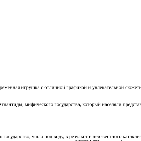
временная игрушка с отличной графикой и увлекательной сюжет
Атлантиды, мифического государства, который населяли предст
сь государство, ушло под воду, в результате неизвестного ката