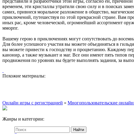
представили и разработчики этой игры, согласно ей, причино
временем, эти кристаллы утратили свою силу и в поисках замен
самих, привнеся моральное разложение в общество, магически
приключений, путешествуя по этой прекрасной стране. Вам пред
иных рас, кроме человеческой, огромнейший ассортимент оруж
мморпг.
Вашему герою в приключениях могут сопутствовать до восемна
Для более успешного участия вы можете объединяться в гильди
вы можете привести к господству и процветанию. Каждому пе
канонир, а также музыкант и маг. Все они имеют пять типов пе
продвижения по уровнях вы будете выполнять задания, за вып
Похожие материалы:
Онлайн игры с регистрацией
»
Многопользовательские онлайн
Жанры и категории: