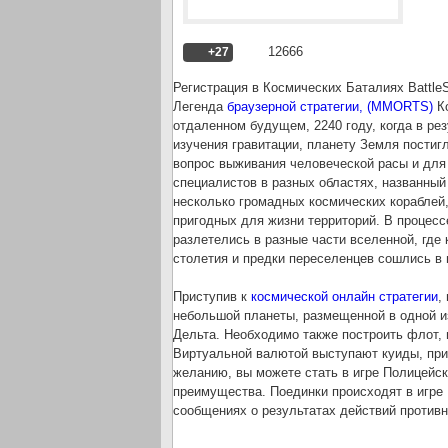
12666
+27
Регистрация в Космических Баталиях Battle
Легенда
браузерной стратегии, (MMORTS)
Ко
отдаленном будущем, 2240 году, когда в р
изучения гравитации, планету Земля постиг
вопрос выживания человеческой расы и для
специалистов в разных областях, названный
несколько громадных космических кораблей,
пригодных для жизни территорий. В процесс
разлетелись в разные части вселенной, где
столетия и предки переселенцев сошлись в
Приступив к
космической онлайн стратегии
,
небольшой планеты, размещенной в одной из
Дельта. Необходимо также построить флот,
Виртуальной валютой выступают куиды, при
желанию, вы можете стать в игре Полицейск
преимущества. Поединки происходят в игре 
сообщениях о результатах действий противни