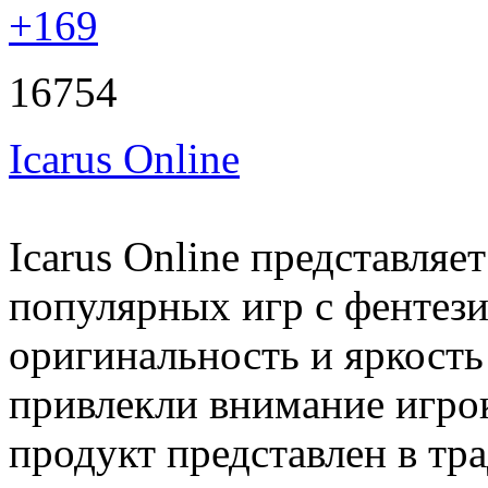
+169
16754
Icarus Online
Icarus Online представляе
популярных игр с фентез
оригинальность и яркост
привлекли внимание игрок
продукт представлен в 