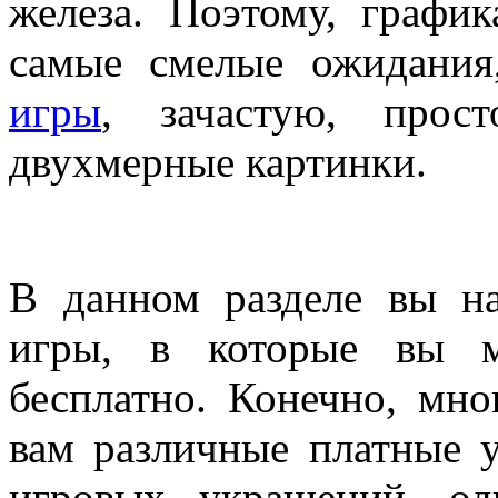
железа. Поэтому, графи
самые смелые ожидания
игры
, зачастую, прос
двухмерные картинки.
В данном разделе вы на
игры, в которые вы м
бесплатно. Конечно, мн
вам различные платные 
игровых украшений, од