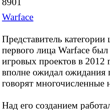
8901
Warface
Представитель категории
первого лица Warface бы
игровых проектов в 2012 
вполне ожидал ожидания п
говорят многочисленные 
Над его созданием работа