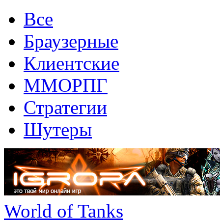
Все
Браузерные
Клиентские
ММОРПГ
Стратегии
Шутеры
World of Tanks