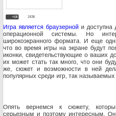
2436
+18
Игра является браузерной
и доступна 
операционной системы. Но инт
широкоэкранного формата. И еще одн
что во время игры на экране будут п
иконки, свидетельствующие о ваших д
их может стать так много, что они буд
же, сюжет и возможности в ней де
популярных среди игр, так называемых 
Опять вернемся к сюжету, который
серьезным и поэтому интересным. Он