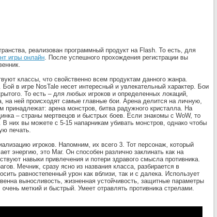
анства, реализован программный продукт на Flash. То есть, для
нт игры онлайн
. После успешного прохождения регистрации вы
венник.
вуют классы, что свойственно всем продуктам данного жанра.
. Бой в игре NosTale несет интересный и увлекательный характер. Бои
крытого. То есть – для любых игроков и определенных локаций,
а, на ней происходят самые главные бои. Арена делится на личную,
 принадлежат: арена монстров, битва радужного кристалла. На
динка – страны мертвецов и быстрых боев. Если знакомы с WoW, то
. В них вы можете с 5-15 напарникам убивать монстров, однако чтобы
ую печать.
лизацию игроков. Напомним, их всего 3. Тот персонаж, который
ает энергию, это Маг. Он способен различно заклинать как на
утствуют навыки привлечения и потери здравого смысла противника.
агов. Мечник, сразу ясно из названия класса, разбирается в
сить равностепенный урон как вблизи, так и с далека. Использует
твенна выносливость, жизненная устойчивость, защитные параметры
я, очень меткий и быстрый. Умеет отравлять противника стрелами.