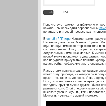
3351
+4
Присутствуют элементы трёхмерного простр
начала Вам необходим персональный
клие
попадаете в игровой процесс как путешест
В
онлайн РПГ игре
Ностале также присутст
Названия у них такие: Мечник, Лучник, Маг
один на один имеются открытого типа и за
соответственно. Присутствует так же арен
ледокольную и именные мелкие. К именным
первой могут происходить два разных пое
вас не удивит присутствие понятия «рейд»
начать рейд, необходимо иметь специальн
Рассмотрим повнимательнее каждую специа
имеет силу природы, из которой он и получ
проклятие, так и на лечение. У мага прис
По сути, маги очень сильно повреждают вр
холодном оружии лучше других. Умеет нано
разные стихии. Этой специализации свойс
высокого уровня. Лучник, как и полагаетс
Меткость лучника – высший пилотаж.