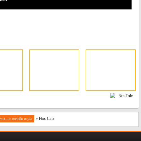
» NosTale
льские онлайн игры